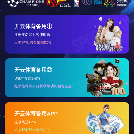
All
RK35系列
RK33系列
RK32系列
RK31系列
RK30系列
RK18
系列
RK2系列
RK Power系列
RV11系列
RM模组系列
RK6系列