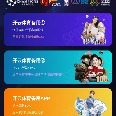
Brief Datasheet
RV1126B brief datasheet
RK3588 Brief Datasheet
RK3566 Brief Datasheet