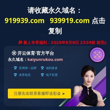
开云(中国)
开云app
中文
/
EN
开云(中国)
开云app官方登录入口
新闻中心
人力资源
联系我们
关于瑞芯
投资者关系
下载中心