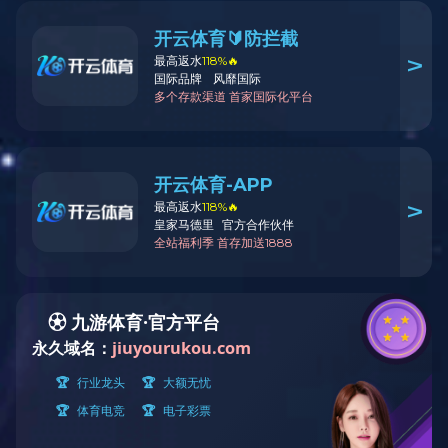
开云(中国)