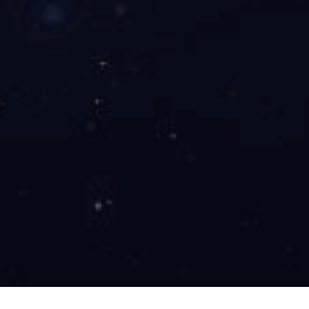
关于瑞芯
开云app
年，总部位于
注于集成电路
物联网（AIo
瑞芯微拥
的研发团队，