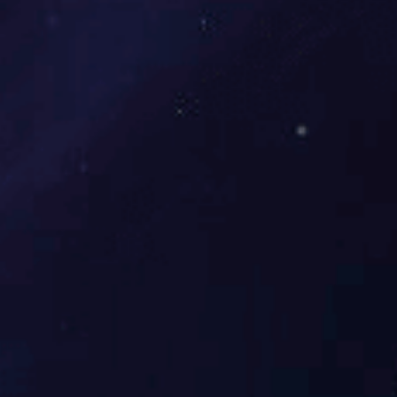
瑞芯发布
2026-02-12
瑞芯微首届AI软件生态大会：AI重塑千行百业，务
2026-01-28
瑞芯微RK182X全面适配主流多模态大模型，引领端侧
2026-01-22
CES2026 趋势照进现实：算力引擎RK182X 重塑
2026-01-19
瑞芯微AI软件生态大会即将启幕，一起见证AIoT2.0
2026-01-16
CES2026｜AI驱动IoT多场景升级，瑞芯微携创新方